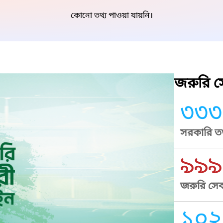
কোনো তথ্য পাওয়া যায়নি।
জরুরি সে
৩৩৩
সরকারি তথ
৯৯৯
জরুরি সেব
১০২