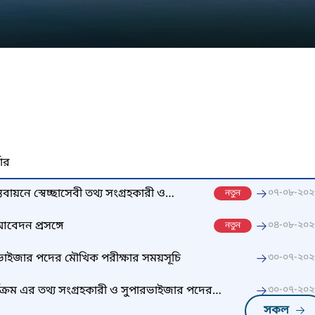
নার
স্তবায়নে স্বেচ্ছাসেবী তথ্য সংগ্রহকারী ও
০৭-০৮-২০২
নতুন
র ফলাফল প্রকাশ
বেদন প্রসঙ্গে
০৪-০৮-২০২
নতুন
ারভাইজার পদের মৌখিক পরীক্ষার সময়সূচি
৩০-০৭-২০২
ার্যক্রম এর তথ্য সংগ্রহকারী ও সুপারভাইজার পদের
৩০-০৭-২০২
 প্রসঙ্গে
সকল