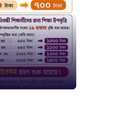
দুদক
১০২
দুর্যোগের 
১৬১
স্মার্ট ভূমি
১০৯
শিশু সহায
১৬১
বাংলাদেশ ক