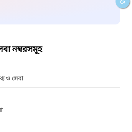
বা নম্বরসমূহ
্য ও সেবা
া