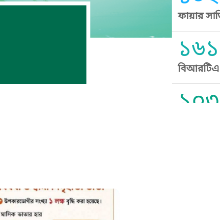
ফায়ার সার
১৬১
বিআরটিএ স
১০৩
সুপ্রীম কোর
১০৯
নারী ও শিশ
১০৬