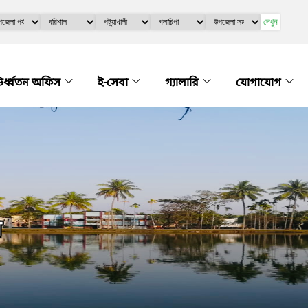
দেখুন
র্ধ্বতন অফিস
ই-সেবা
গ্যালারি
যোগাযোগ
়