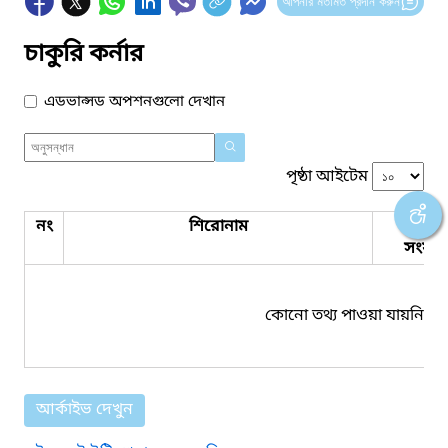
আপনার মতামত প্রদান করুন
চাকুরি কর্নার
এডভান্সড অপশনগুলো দেখান
পৃষ্ঠা আইটেম
নং
শিরোনাম
পিডিএ
সংযুক্ত
কোনো তথ্য পাওয়া যায়নি।
আর্কাইভ দেখুন